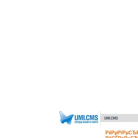
РќРµРїРµСЂ